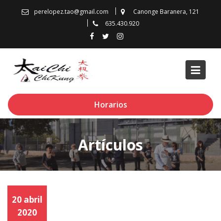
Skip
perelopez.tao@gmail.com
Canonge Baranera, 121
to
635.430.920
content
Horarios
Artículos
20 abril
2020