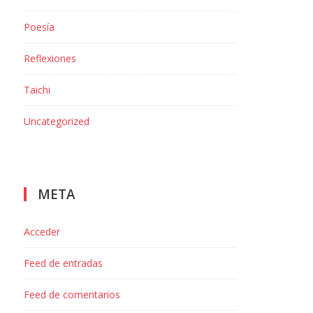
CONTACTO
Poesía
UBICACIÓN
Canonge Baranera,121 (Badalona)
Reflexiones
ESCRÍBENOS
Taichi
Más información
Uncategorized
TELÉFONO
T: 635.430.920
META
Acceder
Feed de entradas
Feed de comentarios