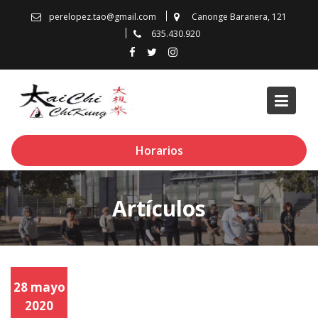
Skip
perelopez.tao@gmail.com
Canonge Baranera, 121
to
635.430.920
content
Horarios
Artículos
28 mayo
2020