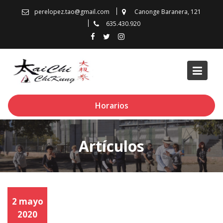
Skip
perelopez.tao@gmail.com
Canonge Baranera, 121
to
635.430.920
content
Horarios
Artículos
2 mayo
2020