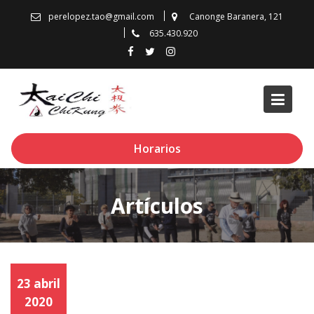
Skip
perelopez.tao@gmail.com
Canonge Baranera, 121
to
635.430.920
content
Horarios
Artículos
23 abril
2020