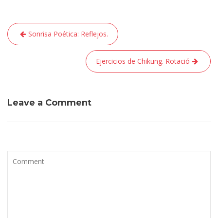
Navegación
Sonrisa Poética: Reflejos.
de
entradas
Ejercicios de Chikung. Rotació
Leave a Comment