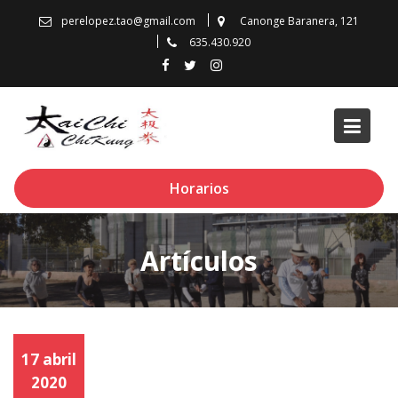
Skip
perelopez.tao@gmail.com
Canonge Baranera, 121
to
635.430.920
content
Horarios
Artículos
17 abril
2020