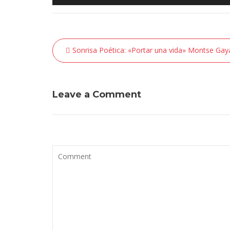
de
audio
Navegación
Sonrisa Poética: «Portar una vida» Montse Gay
de
entradas
Leave a Comment