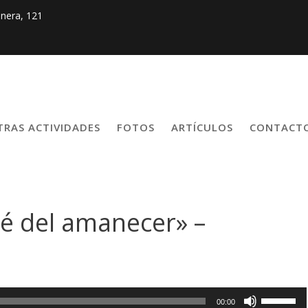
nera, 121
TRAS ACTIVIDADES
FOTOS
ARTÍCULOS
CONTACT
 té del amanecer» –
Utiliza
00:00