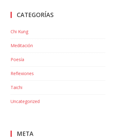
CATEGORÍAS
Chi Kung
Meditación
INFORMACIÓN DE
Poesía
CONTACTO
Reflexiones
UBICACIÓN
Taichi
Canonge Baranera,121 (Badalona)
Uncategorized
ESCRÍBENOS
Más información
TELÉFONO
META